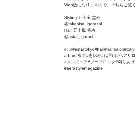
Web版になりますので、そちらご覧
Styling 五十嵐 堂寿 
@takahisa_igarashi 
Hair 五十嵐 将寿
@astar_igarashi 
#cut
#astartokyo#hair#hairsalon#tok
arhair#東京#恵比寿#代官山#ヘアサロン
#メンズヘア
#ツーブロック#刈りあげ
#aerastylemagazine 