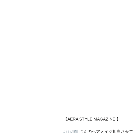
【AERA STYLE MAGAZINE 】
#渡辺剛
 さんのヘアメイク担当させて