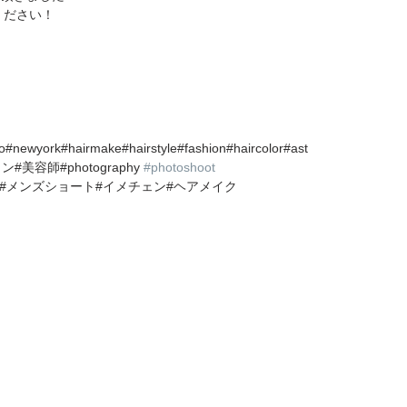
ください！
yo#newyork#hairmake#hairstyle#fashion#haircolor#ast
#美容師#photography 
#photoshoot
#メンズショート#イメチェン#ヘアメイク