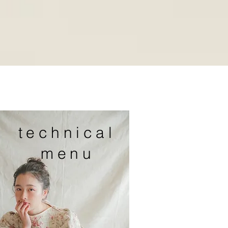
technical
menu