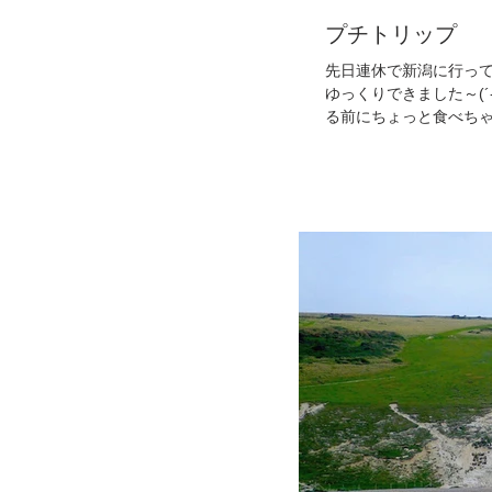
プチトリップ
先日連休で新潟に行ってきました＾
ゆっくりできました～(´-ω-`) ㅤㅤㅤㅤ
る前にちょっと食べち
♪...