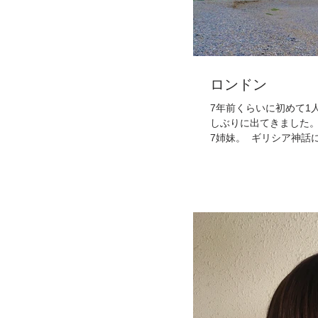
ロンドン
7年前くらいに初めて1
しぶりに出てきました。 この場所は" seven sisters "。 ㅤㅤㅤㅤㅤㅤㅤㅤㅤㅤㅤㅤㅤ 直訳
7姉妹。 ㅤㅤㅤㅤㅤㅤㅤㅤㅤㅤㅤ
なってい...