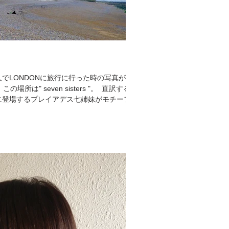
人でLONDONに旅行に行った時の写真が久
すると
ㅤㅤ ギリシア神話に登場するプレイアデス七姉妹がモチーフに