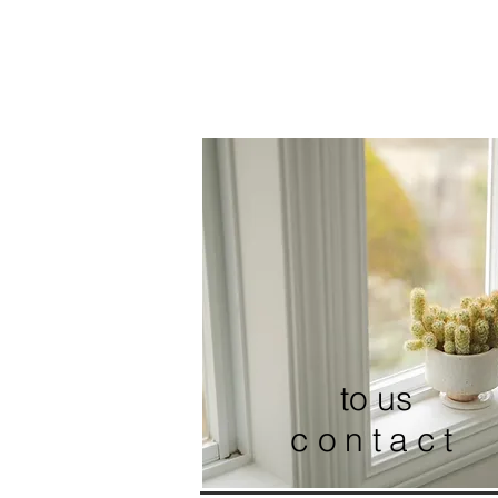
to us
contact