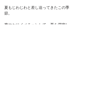
夏もじわじわと差し迫ってきたこの季
節。
爽やかにイメチェンして、夏を満喫し
ましょう！ 
みなさん、チェックしてみてくださ
い。