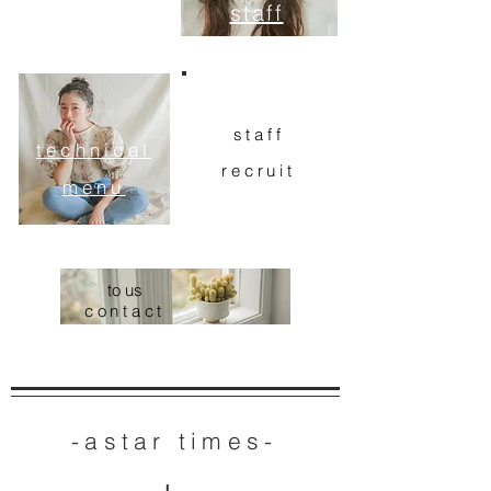
staff
staff
technical
recruit
menu
to us
contact
-astar times-