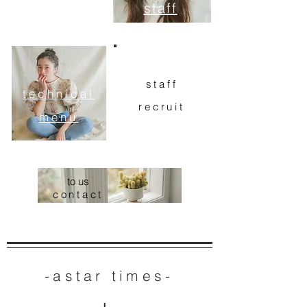
staff
staff
technical
recruit
menu
to us
contact
-astar times-