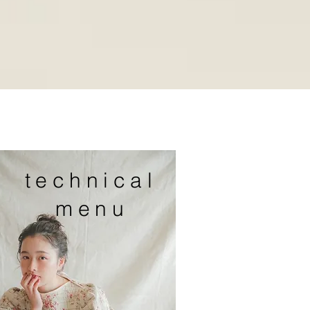
technical
menu