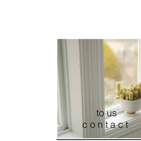
to us
contact