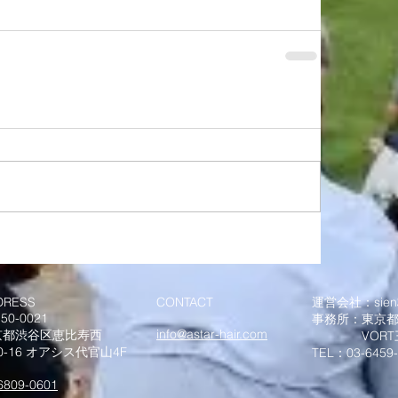
DRESS
CONTACT
運営会社：sie
50-0021
事務所：
東京都
info@astar-hair.com
京都渋谷区恵比寿西
VORT三田I
30-16 オアシス代官山4F
TEL：
03-6459
6809-0601