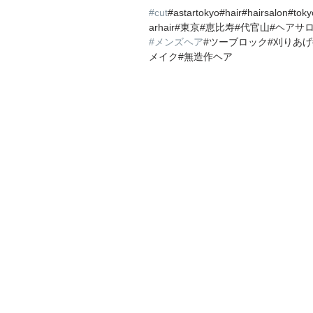
#cut
#astartokyo#hair#hairsalon#tok
arhair#東京#恵比寿#代官山#ヘアサロン
#メンズヘア
#ツーブロック#刈りあげ
メイク#無造作ヘア 