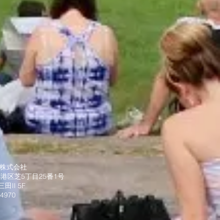
n株式会社
港区芝5丁目25番1号
I 5F
-4970