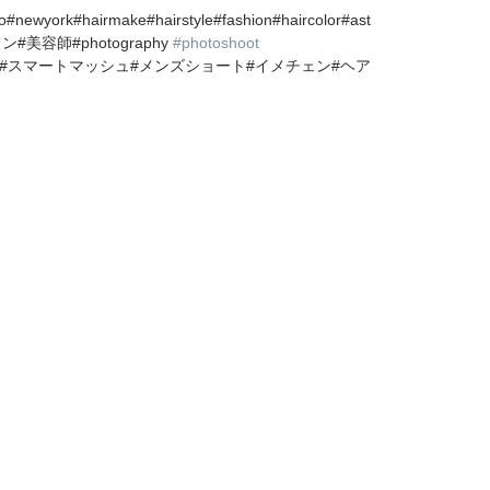
yo#newyork#hairmake#hairstyle#fashion#haircolor#ast
#美容師#photography 
#photoshoot
#スマートマッシュ#メンズショート#イメチェン#ヘア